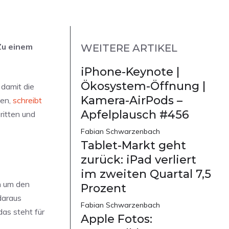
Zu einem
WEITERE ARTIKEL
iPhone-Keynote |
Ökosystem-Öffnung |
 damit die
Kamera-AirPods –
ien,
schreibt
Apfelplausch #456
ritten und
Fabian Schwarzenbach
Tablet-Markt geht
zurück: iPad verliert
im zweiten Quartal 7,5
h um den
Prozent
daraus
Fabian Schwarzenbach
das steht für
Apple Fotos: