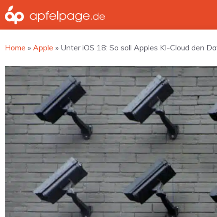
Zum
Inhalt
springen
Home
»
Apple
»
Unter iOS 18: So soll Apples KI-Cloud den Da