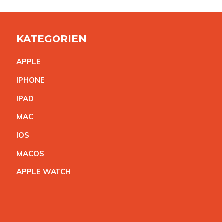
KATEGORIEN
APPL
E
IPHON
E
IPA
D
MA
C
IO
S
MACO
S
APPLE WATC
H