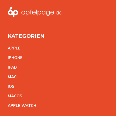
KATEGORIEN
APPL
E
IPHON
E
IPA
D
MA
C
IO
S
MACO
S
APPLE WATC
H