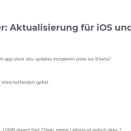
: Aktualisierung für iOS un
app store zbs: updates instalieren unter ios 9 beta?
Wird hoffentlich gefixt
.1 10MB dauert fast 20min, meine Leitung ist jedoch okey ?