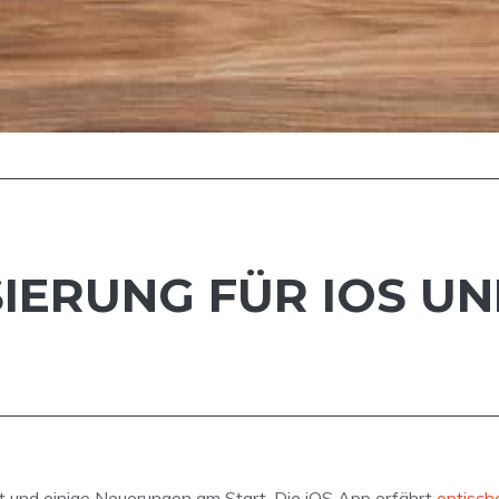
IERUNG FÜR IOS UN
lt und einige Neuerungen am Start. Die iOS App erfährt
optisch