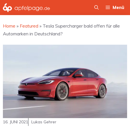
Zum
Menü
Inhalt
springen
Home
»
Featured
»
Tesla Supercharger bald offen für alle
Automarken in Deutschland?
16. JUNI 2021
Lukas Gehrer