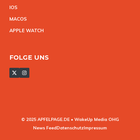
IO
S
MACO
S
APPLE WATC
H
FOLGE UNS
© 2025 APFELPAGE.DE • WakeUp Media OHG
News Feed
Datenschutz
Impressum