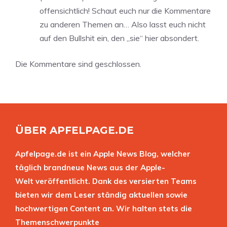
offensichtlich! Schaut euch nur die Kommentare
zu anderen Themen an… Also lasst euch nicht
auf den Bullshit ein, den „sie“ hier absondert.
Die Kommentare sind geschlossen.
ÜBER APFELPAGE.DE
Apfelpage.de ist ein Apple News Blog, welcher
täglich brandneue News aus der Apple-
Welt veröffentlicht. Dank des versierten Teams
bieten wir dem Leser ständig aktuellen sowie
hochwertigen Content an. Wir halten stets die
Themenschwerpunkte