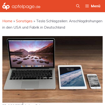
Zum
Menü
Inhalt
springen
Home
»
Sonstiges
»
Tesla Schlagzeilen: Anschlagdrohungen
in den USA und Fabrik in Deutschland