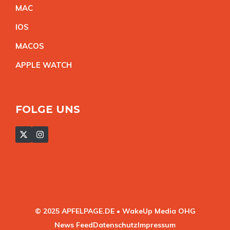
MA
C
IO
S
MACO
S
APPLE WATC
H
FOLGE UNS
© 2025 APFELPAGE.DE • WakeUp Media OHG
News Feed
Datenschutz
Impressum