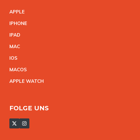
APPL
E
IPHON
E
IPA
D
MA
C
IO
S
MACO
S
APPLE WATC
H
FOLGE UNS