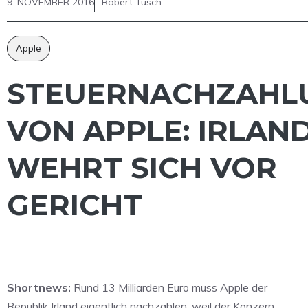
9. NOVEMBER 2016
Robert Tusch
Apple
STEUERNACHZAHL
VON APPLE: IRLAN
WEHRT SICH VOR
GERICHT
Shortnews:
Rund 13 Milliarden Euro muss Apple der
Republik Irland eigentlich nachzahlen, weil der Konzern