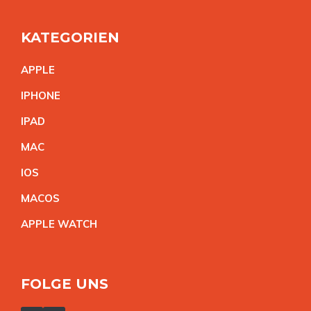
KATEGORIEN
APPL
E
IPHON
E
IPA
D
MA
C
IO
S
MACO
S
APPLE WATC
H
FOLGE UNS