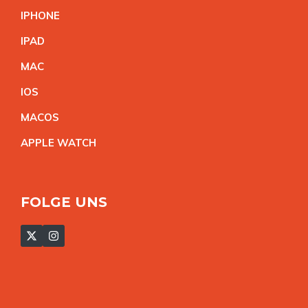
IPHON
E
IPA
D
MA
C
IO
S
MACO
S
APPLE WATC
H
FOLGE UNS