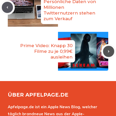
Persönliche Daten von
Millionen
Twitternutzern stehen
zum Verkauf
Prime Video: Knapp 30
Filme zu je 0,99€
ausleihen
ÜBER APFELPAGE.DE
Apfelpage.de ist ein Apple News Blog, welcher
täglich brandneue News aus der Apple-