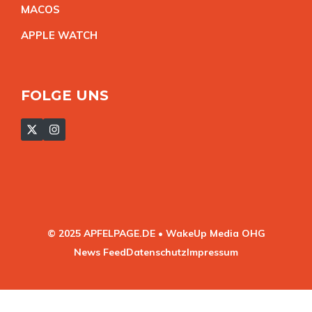
MACO
S
APPLE WATC
H
FOLGE UNS
© 2025 APFELPAGE.DE • WakeUp Media OHG
News Feed
Datenschutz
Impressum