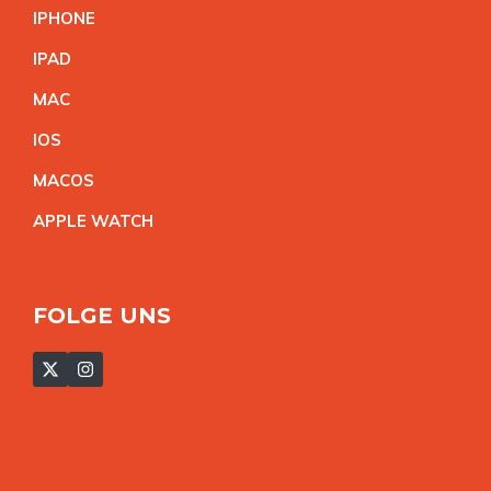
IPHON
E
IPA
D
MA
C
IO
S
MACO
S
APPLE WATC
H
FOLGE UNS