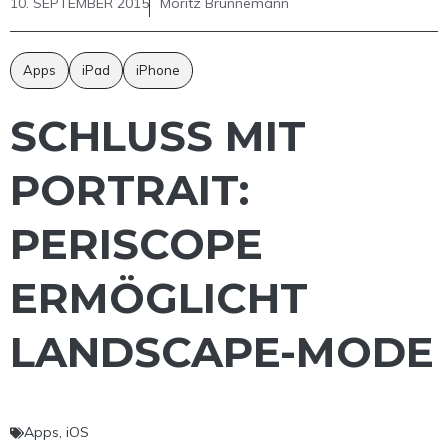
10. SEPTEMBER 2015
Moritz Brünnemann
Apps
iPad
iPhone
SCHLUSS MIT
PORTRAIT:
PERISCOPE
ERMÖGLICHT
LANDSCAPE-MODE
Apps
,
iOS