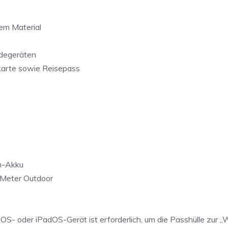
em Material
adegeräten
dkarte sowie Reisepass
um-Akku
 Meter Outdoor
 iOS- oder iPadOS-Gerät ist erforderlich, um die Passhülle zur 