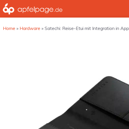
Zum
Inhalt
springen
Home
»
Hardware
»
Satechi: Reise-Etui mit Integration in Ap