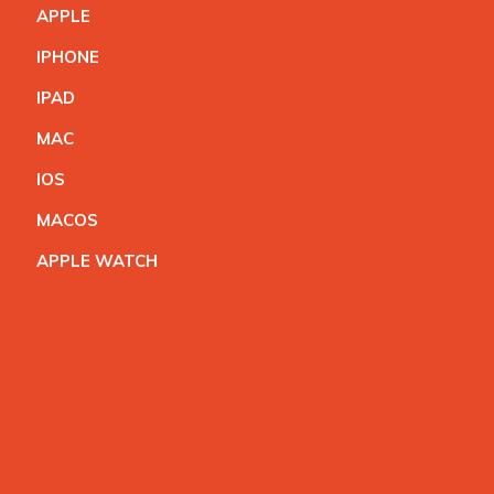
APPL
E
IPHON
E
IPA
D
MA
C
IO
S
MACO
S
APPLE WATC
H