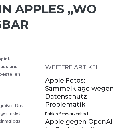
 IN APPLES „WO
GBAR
piel.
pass und
WEITERE ARTIKEL
bestellen.
Apple Fotos:
Sammelklage wegen
Datenschutz-
Problematik
 größer. Das
eger findet
Fabian Schwarzenbach
Apple gegen OpenAI
einmal das