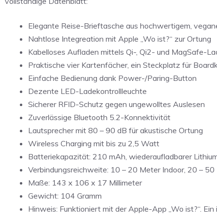
vollständige Datenblatt:
Elegante Reise-Brieftasche aus hochwertigem, vegan
Nahtlose Integreation mit Apple „Wo ist?“ zur Ortung
Kabelloses Aufladen mittels Qi-, Qi2- und MagSafe-L
Praktische vier Kartenfächer, ein Steckplatz für Boar
Einfache Bedienung dank Power-/Paring-Button
Dezente LED-Ladekontrollleuchte
Sicherer RFID-Schutz gegen ungewolltes Auslesen
Zuverlässige Bluetooth 5.2-Konnektivität
Lautsprecher mit 80 – 90 dB für akustische Ortung
Wireless Charging mit bis zu 2,5 Watt
Batteriekapazität: 210 mAh, wiederaufladbarer Lithi
Verbindungsreichweite: 10 – 20 Meter Indoor, 20 – 50
Maße: 143 x 106 x 17 Millimeter
Gewicht: 104 Gramm
Hinweis: Funktioniert mit der Apple-App „Wo ist?“. Ein