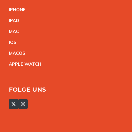
IPHON
E
IPA
D
MA
C
IO
S
MACO
S
APPLE WATC
H
FOLGE UNS