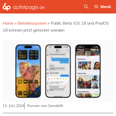
Zum
Menü
Inhalt
springen
Home
»
Betriebssystem
»
Public Beta: iOS 18 und iPadOS
18 können jetzt getestet werden
15. JULI 2024
Roman van Genabith