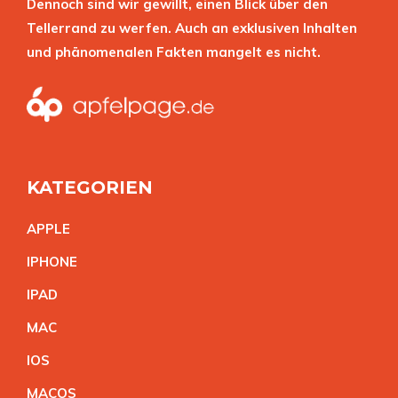
Dennoch sind wir gewillt, einen Blick über den
Tellerrand zu werfen. Auch an exklusiven Inhalten
und phänomenalen Fakten mangelt es nicht.
KATEGORIEN
APPL
E
IPHON
E
IPA
D
MA
C
IO
S
MACO
S