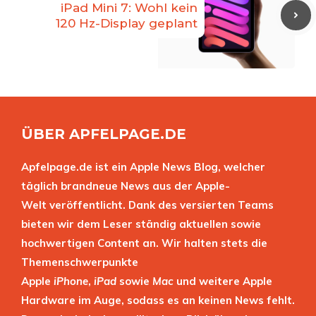
iPad Mini 7: Wohl kein
120 Hz-Display geplant
ÜBER APFELPAGE.DE
Apfelpage.de ist ein Apple News Blog, welcher
täglich brandneue News aus der Apple-
Welt veröffentlicht. Dank des versierten Teams
bieten wir dem Leser ständig aktuellen sowie
hochwertigen Content an. Wir halten stets die
Themenschwerpunkte
Apple
iPhone
,
iPad
sowie
Mac
und weitere Apple
Hardware im Auge, sodass es an keinen News fehlt.