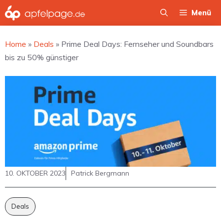
Zum
Menü
Inhalt
springen
Home
»
Deals
»
Prime Deal Days: Fernseher und Soundbars
bis zu 50% günstiger
10. OKTOBER 2023
Patrick Bergmann
Deals