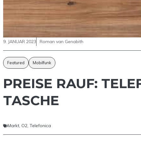
9. JANUAR 2023
Roman van Genabith
Featured
Mobilfunk
PREISE RAUF: TELE
TASCHE
Markt
,
O2
,
Telefonica