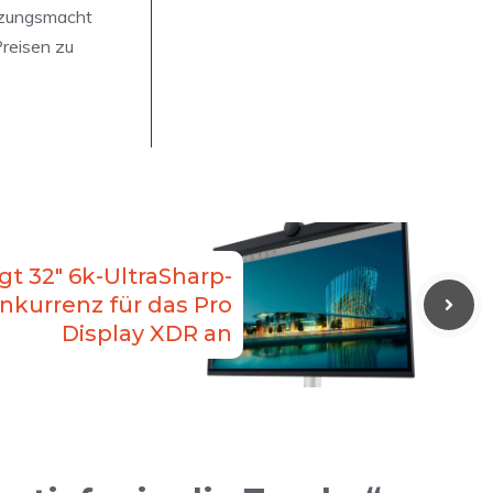
etzungsmacht
Preisen zu
gt 32″ 6k-UltraSharp-
onkurrenz für das Pro
Display XDR an