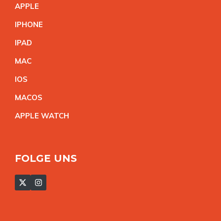
APPL
E
IPHON
E
IPA
D
MA
C
IO
S
MACO
S
APPLE WATC
H
FOLGE UNS