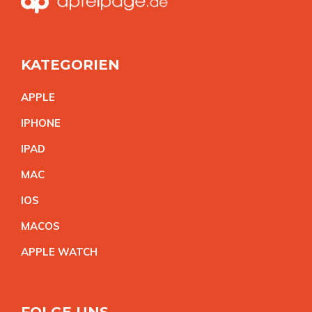
KATEGORIEN
APPL
E
IPHON
E
IPA
D
MA
C
IO
S
MACO
S
APPLE WATC
H