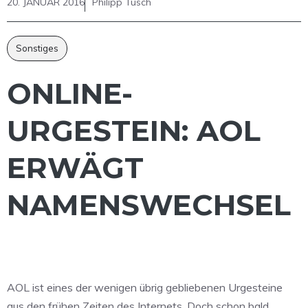
20. JANUAR 2016
Philipp Tusch
Sonstiges
ONLINE-
URGESTEIN: AOL
ERWÄGT
NAMENSWECHSEL
AOL ist eines der wenigen übrig gebliebenen Urgesteine
aus den frühen Zeiten des Internets. Doch schon bald