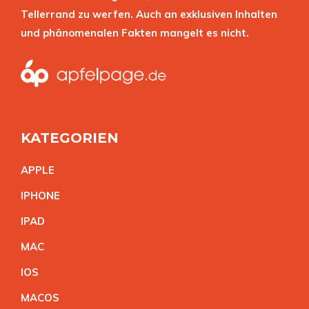
Tellerrand zu werfen. Auch an exklusiven Inhalten
und phänomenalen Fakten mangelt es nicht.
KATEGORIEN
APPL
E
IPHON
E
IPA
D
MA
C
IO
S
MACO
S