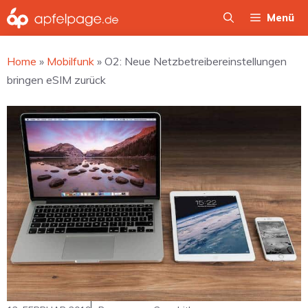
Zum
Menü
Inhalt
springen
Home
»
Mobilfunk
»
O2: Neue Netzbetreibereinstellungen
bringen eSIM zurück