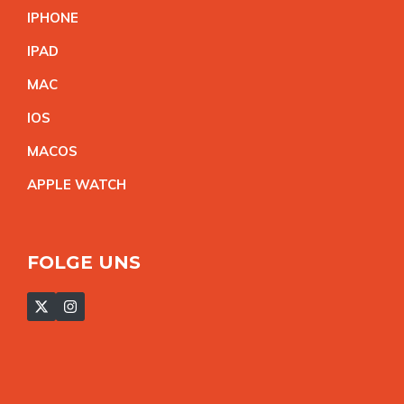
IPHON
E
IPA
D
MA
C
IO
S
MACO
S
APPLE WATC
H
FOLGE UNS