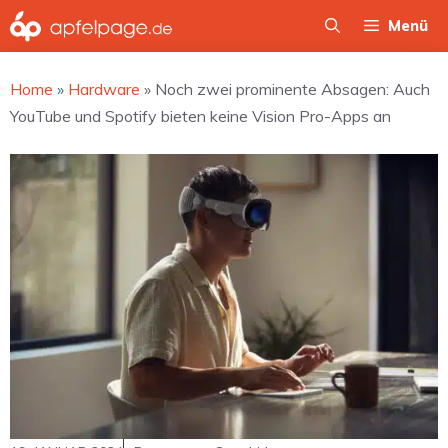
Zum
Menü
Inhalt
springen
Home
»
Hardware
»
Noch zwei prominente Absagen: Auch
YouTube und Spotify bieten keine Vision Pro-Apps an