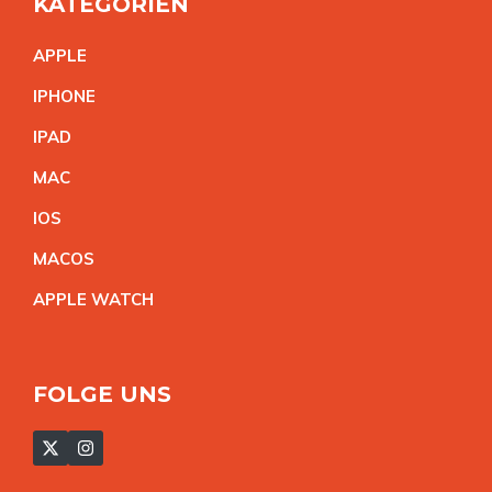
KATEGORIEN
APPL
E
IPHON
E
IPA
D
MA
C
IO
S
MACO
S
APPLE WATC
H
FOLGE UNS