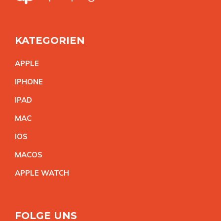
KATEGORIEN
APPL
E
IPHON
E
IPA
D
MA
C
IO
S
MACO
S
APPLE WATC
H
FOLGE UNS