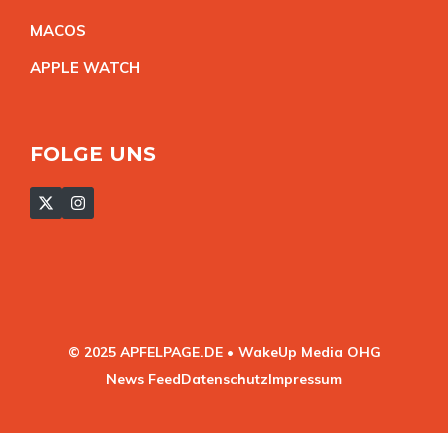
MACO
S
APPLE WATC
H
FOLGE UNS
© 2025 APFELPAGE.DE • WakeUp Media OHG
News Feed
Datenschutz
Impressum