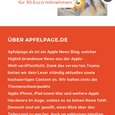
für 30 Euro mitnehmen
ÜBER APFELPAGE.DE
Apfelpage.de ist ein Apple News Blog, welcher
täglich brandneue News aus der Apple-
Welt veröffentlicht. Dank des versierten Teams
bieten wir dem Leser ständig aktuellen sowie
hochwertigen Content an. Wir halten stets die
Themenschwerpunkte
Apple
iPhone
,
iPad
sowie
Mac
und weitere Apple
Hardware im Auge, sodass es an keinen News fehlt.
Dennoch sind wir gewillt, einen Blick über den
Tellerrand zu werfen. Auch an exklusiven Inhalten