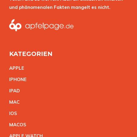
und phänomenalen Fakten mangelt es nicht.
KATEGORIEN
APPL
E
IPHON
E
IPA
D
MA
C
IO
S
MACO
S
APPLE WATC
H