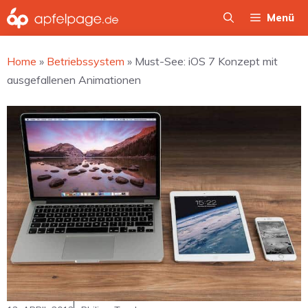
Zum
Menü
Inhalt
springen
Home
»
Betriebssystem
»
Must-See: iOS 7 Konzept mit
ausgefallenen Animationen