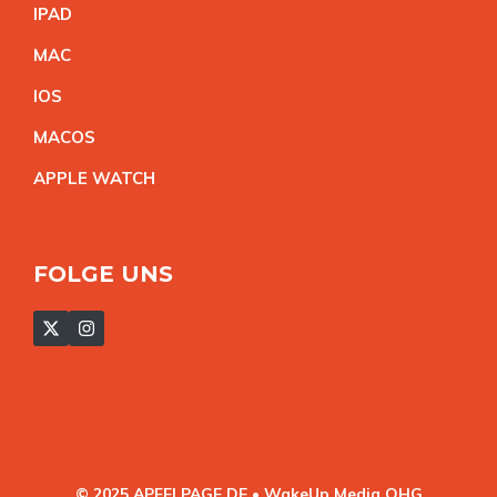
IPA
D
MA
C
IO
S
MACO
S
APPLE WATC
H
FOLGE UNS
© 2025 APFELPAGE.DE • WakeUp Media OHG