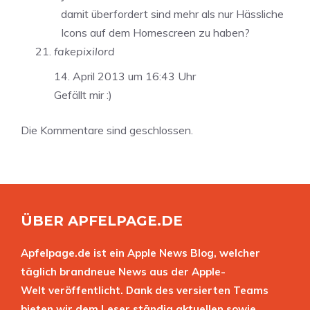
damit überfordert sind mehr als nur Hässliche
Icons auf dem Homescreen zu haben?
fakepixilord
14. April 2013 um 16:43 Uhr
Gefällt mir :)
Die Kommentare sind geschlossen.
ÜBER APFELPAGE.DE
Apfelpage.de ist ein Apple News Blog, welcher
täglich brandneue News aus der Apple-
Welt veröffentlicht. Dank des versierten Teams
bieten wir dem Leser ständig aktuellen sowie