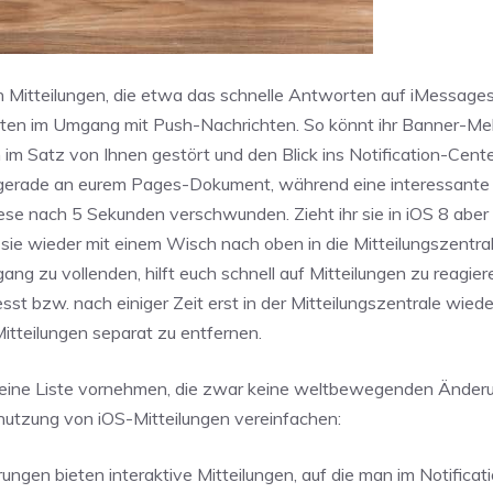
n Mitteilungen, die etwa das schnelle Antworten auf iMessages
eiten im Umgang mit Push-Nachrichten. So könnt ihr Banner-M
im Satz von Ihnen gestört und den Blick ins Notification-Cente
pt gerade an eurem Pages-Dokument, während eine interessante
se nach 5 Sekunden verschwunden. Zieht ihr sie in iOS 8 aber
hr sie wieder mit einem Wisch nach oben in die Mitteilungszentra
g zu vollenden, hilft euch schnell auf Mitteilungen zu reagier
sst bzw. nach einiger Zeit erst in der Mitteilungszentrale wied
Mitteilungen separat zu entfernen.
e kleine Liste vornehmen, die zwar keine weltbewegenden Änder
nutzung von iOS-Mitteilungen vereinfachen:
ungen bieten interaktive Mitteilungen, auf die man im Notificat