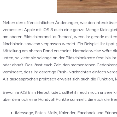
Neben den offensichtlichen Änderungen, wie den interaktive
verbessert Apple mit iOS 8 auch eine ganze Menge Kleinigk
am oberen Bildschirmrand “aufheben”, wenn ihr gerade mitten 
Nachhinein sowieso verpassen werdet. Ein Beispiel: Ihr tip
Mitteilung am oberen Rand erscheint. Normalerweise wäre die
unten, so klebt sie solange an der Bildschirmkante fest, bis i
oder abruft. Das lässt euch Zeit, den momentanen Gedankengan
verhindert, dass ihr derartige Push-Nachrichten einfach verge
Als ausgesprochen praktisch erweist sich auch die Funktion, 
Bevor ihr iOS 8 im Herbst ladet, solltet ihr euch noch unser
aber dennoch eine Handvoll Punkte sammelt, die euch die Be
iMessage, Fotos, Mails, Kalender, Facebook und Erinner