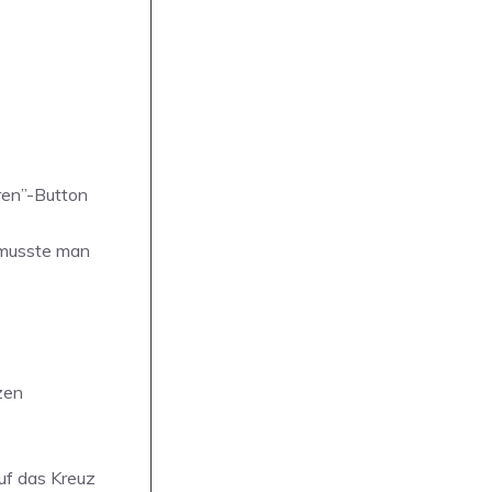
ren”-Button
r musste man
zen
auf das Kreuz