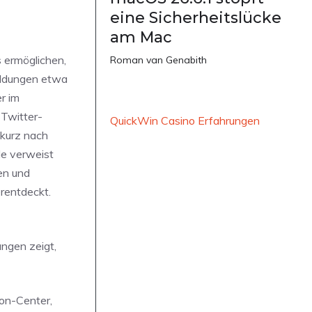
eine Sicherheitslücke
am Mac
 ermöglichen,
Roman van Genabith
eldungen etwa
r im
 Twitter-
QuickWin Casino Erfahrungen
 kurz nach
le verweist
en und
erentdeckt.
ungen zeigt,
ion-Center,