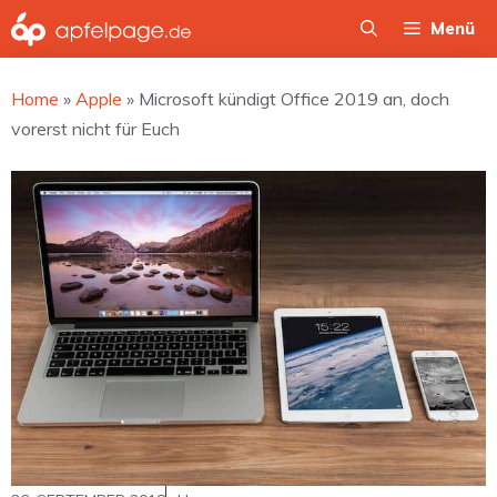
Zum
Menü
Inhalt
springen
Home
»
Apple
»
Microsoft kündigt Office 2019 an, doch
vorerst nicht für Euch