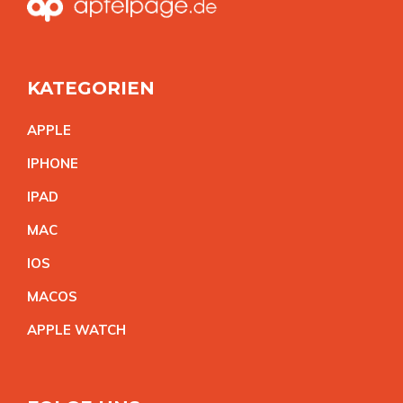
KATEGORIEN
APPL
E
IPHON
E
IPA
D
MA
C
IO
S
MACO
S
APPLE WATC
H