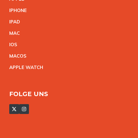
IPHON
E
IPA
D
MA
C
IO
S
MACO
S
APPLE WATC
H
FOLGE UNS