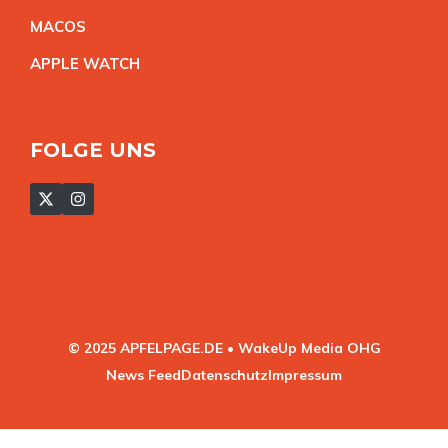
MACO
S
APPLE WATC
H
FOLGE UNS
© 2025 APFELPAGE.DE • WakeUp Media OHG
News Feed
Datenschutz
Impressum