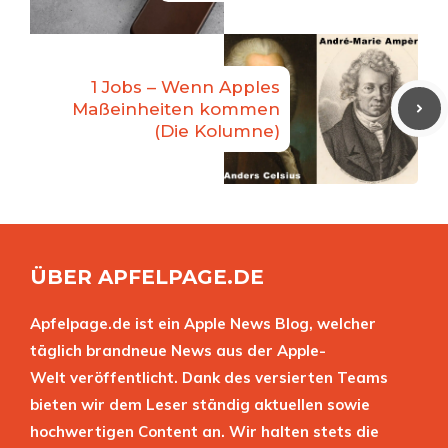
1 Jobs – Wenn Apples
Maßeinheiten kommen
(Die Kolumne)
ÜBER APFELPAGE.DE
Apfelpage.de ist ein Apple News Blog, welcher
täglich brandneue News aus der Apple-
Welt veröffentlicht. Dank des versierten Teams
bieten wir dem Leser ständig aktuellen sowie
hochwertigen Content an. Wir halten stets die