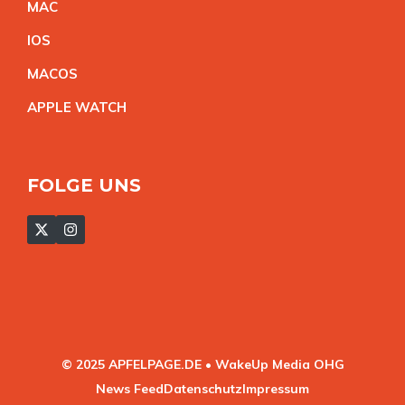
MA
C
IO
S
MACO
S
APPLE WATC
H
FOLGE UNS
© 2025 APFELPAGE.DE • WakeUp Media OHG
News Feed
Datenschutz
Impressum