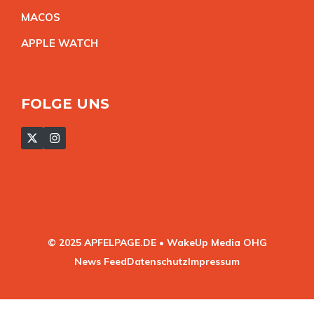
MACO
S
APPLE WATC
H
FOLGE UNS
© 2025 APFELPAGE.DE • WakeUp Media OHG
News Feed
Datenschutz
Impressum