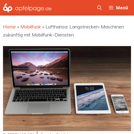
Zum
Menü
Inhalt
springen
Home
»
Mobilfunk
»
Lufthansa: Langstrecken-Maschinen
zukünftig mit Mobilfunk-Diensten