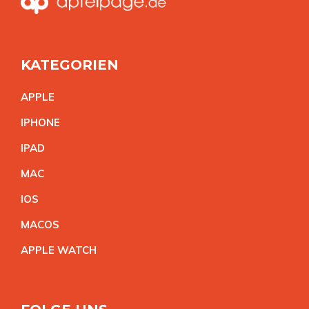
KATEGORIEN
APPL
E
IPHON
E
IPA
D
MA
C
IO
S
MACO
S
APPLE WATC
H