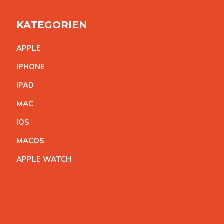
KATEGORIEN
APPL
E
IPHON
E
IPA
D
MA
C
IO
S
MACO
S
APPLE WATC
H