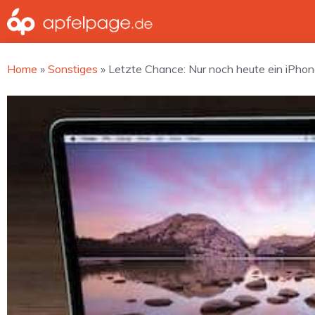
Zum
Inhalt
springen
Home
»
Sonstiges
»
Letzte Chance: Nur noch heute ein iPhon