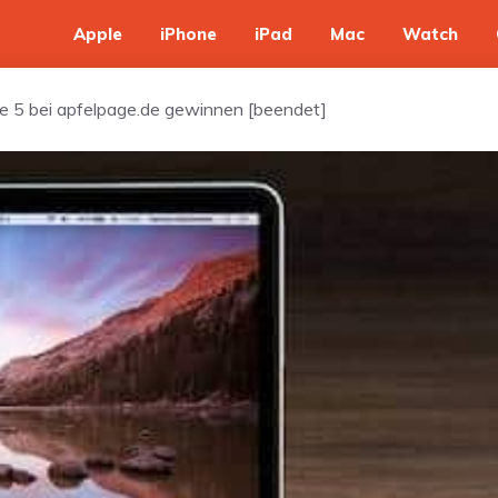
Apple
iPhone
iPad
Mac
Watch
e 5 bei apfelpage.de gewinnen [beendet]