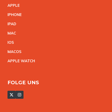
APPL
E
IPHON
E
IPA
D
MA
C
IO
S
MACO
S
APPLE WATC
H
FOLGE UNS