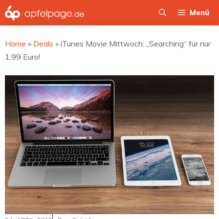
Zum
Menü
Inhalt
springen
Home
»
Deals
»
iTunes Movie Mittwoch: „Searching“ für nur
1,99 Euro!