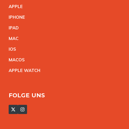
APPL
E
IPHON
E
IPA
D
MA
C
IO
S
MACO
S
APPLE WATC
H
FOLGE UNS