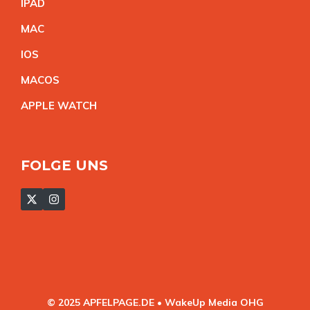
IPA
D
MA
C
IO
S
MACO
S
APPLE WATC
H
FOLGE UNS
© 2025 APFELPAGE.DE • WakeUp Media OHG