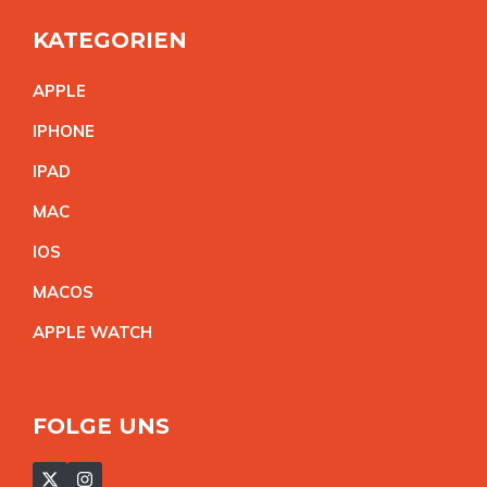
KATEGORIEN
APPL
E
IPHON
E
IPA
D
MA
C
IO
S
MACO
S
APPLE WATC
H
FOLGE UNS