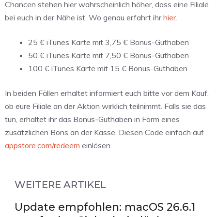
Chancen stehen hier wahrscheinlich höher, dass eine Filiale
bei euch in der Nähe ist. Wo genau erfahrt ihr
hier
.
25 € iTunes Karte mit 3,75 € Bonus-Guthaben
50 € iTunes Karte mit 7,50 € Bonus-Guthaben
100 € iTunes Karte mit 15 € Bonus-Guthaben
In beiden Fällen erhaltet informiert euch bitte vor dem Kauf,
ob eure Filiale an der Aktion wirklich teilnimmt. Falls sie das
tun, erhaltet ihr das Bonus-Guthaben in Form eines
zusätzlichen Bons an der Kasse. Diesen Code einfach auf
appstore.com/redeem
einlösen.
WEITERE ARTIKEL
Update empfohlen: macOS 26.6.1