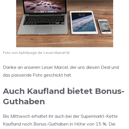
Foto von Apfelpage.de-Leser Marcel M.
Danke an unseren Leser Marcel, der uns diesen Deal und
das passende Foto geschickt hat.
Auch Kaufland bietet Bonus-
Guthaben
Bis Mittwoch erhaltet ihr auch bei der Supermarkt-Kette
Kaufland noch Bonus-Guthaben in Höhe von 15 %. Die