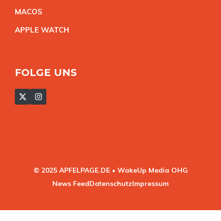
MACO
S
APPLE WATC
H
FOLGE UNS
© 2025 APFELPAGE.DE • WakeUp Media OHG
News Feed
Datenschutz
Impressum