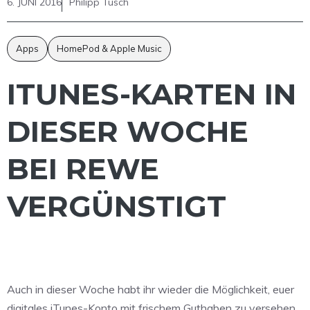
6. JUNI 2016
Philipp Tusch
Apps
HomePod & Apple Music
ITUNES-KARTEN IN
DIESER WOCHE
BEI REWE
VERGÜNSTIGT
Auch in dieser Woche habt ihr wieder die Möglichkeit, euer
digitales iTunes-Konto mit frischem Guthaben zu versehen