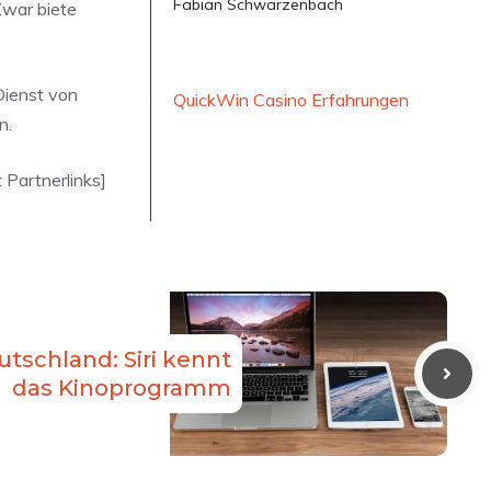
Fabian Schwarzenbach
Zwar biete
Dienst von
QuickWin Casino Erfahrungen
n.
t Partnerlinks]
tschland: Siri kennt
das Kinoprogramm