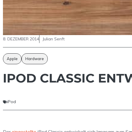
8. DEZEMBER 2014
Julian Senft
Apple
Hardware
IPOD CLASSIC ENT
iPod
Der
eingestellte
iPod Classic entwickelt sich langsam zum Sam