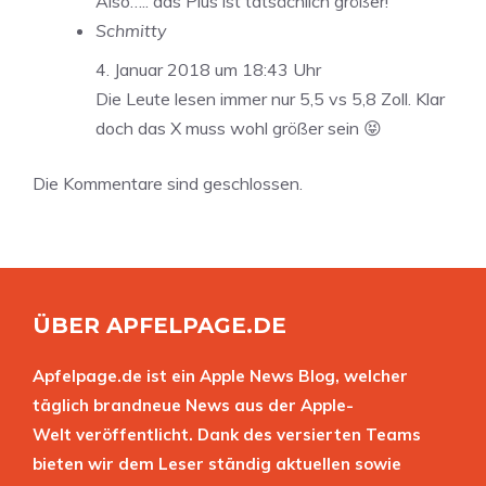
Also….. das Plus ist tatsächlich größer!
Schmitty
4. Januar 2018 um 18:43 Uhr
Die Leute lesen immer nur 5,5 vs 5,8 Zoll. Klar
doch das X muss wohl größer sein 😝
Die Kommentare sind geschlossen.
ÜBER APFELPAGE.DE
Apfelpage.de ist ein Apple News Blog, welcher
täglich brandneue News aus der Apple-
Welt veröffentlicht. Dank des versierten Teams
bieten wir dem Leser ständig aktuellen sowie