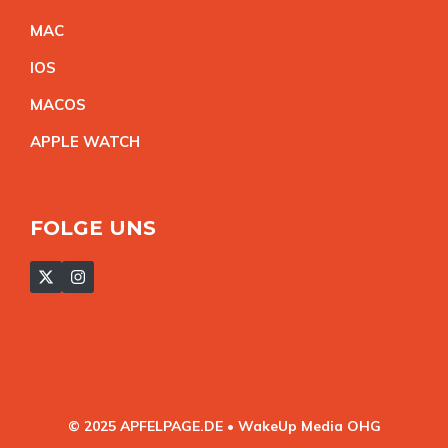
MA
C
IO
S
MACO
S
APPLE WATC
H
FOLGE UNS
© 2025 APFELPAGE.DE • WakeUp Media OHG