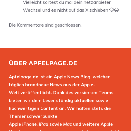
Vielleicht solltest du mal dein netzanbieter
Wechsel und es nicht auf das X schieben 🤭😂
Die Kommentare sind geschlossen.
ÜBER APFELPAGE.DE
Apfelpage.de ist ein Apple News Blog, welcher
täglich brandneue News aus der Apple-
Welt veröffentlicht. Dank des versierten Teams
bieten wir dem Leser ständig aktuellen sowie
hochwertigen Content an. Wir halten stets die
Themenschwerpunkte
Apple
iPhone
,
iPad
sowie
Mac
und weitere Apple