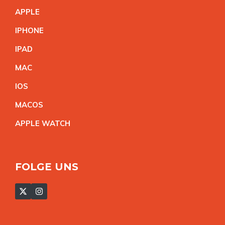
APPL
E
IPHON
E
IPA
D
MA
C
IO
S
MACO
S
APPLE WATC
H
FOLGE UNS