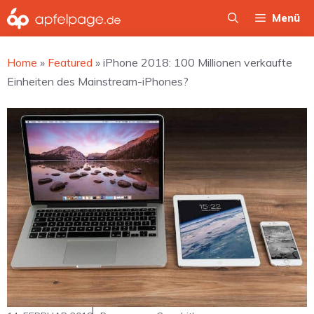
Zum
Menü
Inhalt
springen
Home
»
Featured
»
iPhone 2018: 100 Millionen verkaufte
Einheiten des Mainstream-iPhones?