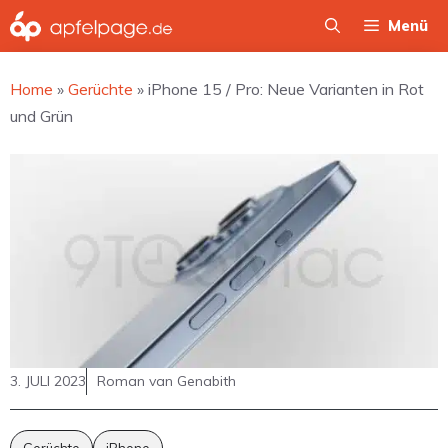
Zum
Menü
Inhalt
springen
Home
»
Gerüchte
»
iPhone 15 / Pro: Neue Varianten in Rot
und Grün
3. JULI 2023
Roman van Genabith
Gerüchte
iPhone