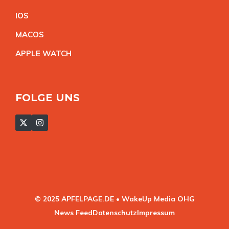
IO
S
MACO
S
APPLE WATC
H
FOLGE UNS
© 2025 APFELPAGE.DE • WakeUp Media OHG
News Feed
Datenschutz
Impressum