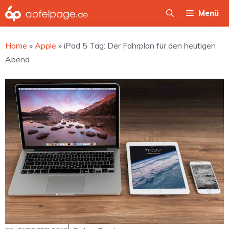
Zum
Menü
Inhalt
springen
Home
»
Apple
»
iPad 5 Tag: Der Fahrplan für den heutigen
Abend