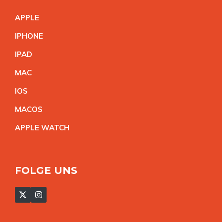
APPL
E
IPHON
E
IPA
D
MA
C
IO
S
MACO
S
APPLE WATC
H
FOLGE UNS