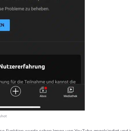
shot
ese Funktion wurde schon lange von YouTube angekündigt und i