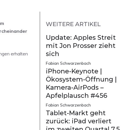
em
WEITERE ARTIKEL
urcheinander
Update: Apples Streit
mit Jon Prosser zieht
sich
ngen erhalten
Fabian Schwarzenbach
iPhone-Keynote |
Ökosystem-Öffnung |
Kamera-AirPods –
Apfelplausch #456
Fabian Schwarzenbach
Tablet-Markt geht
zurück: iPad verliert
im zweiten Quartal 7,5