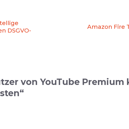
tellige
Amazon Fire T
gen DSGVO-
tzer von YouTube Premium k
sten“