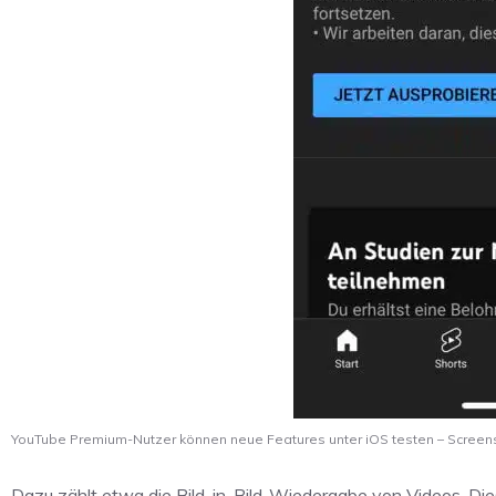
YouTube Premium-Nutzer können neue Features unter iOS testen – Screen
Dazu zählt etwa die Bild-in-Bild-Wiedergabe von Videos. Di