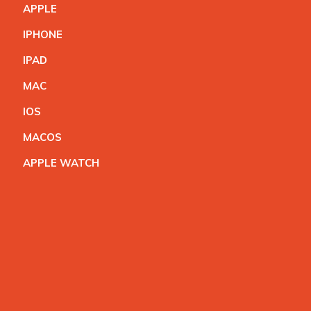
APPL
E
IPHON
E
IPA
D
MA
C
IO
S
MACO
S
APPLE WATC
H