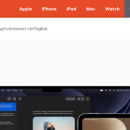
Apple
iPhone
iPad
Mac
Watch
auptversionen verfügbar