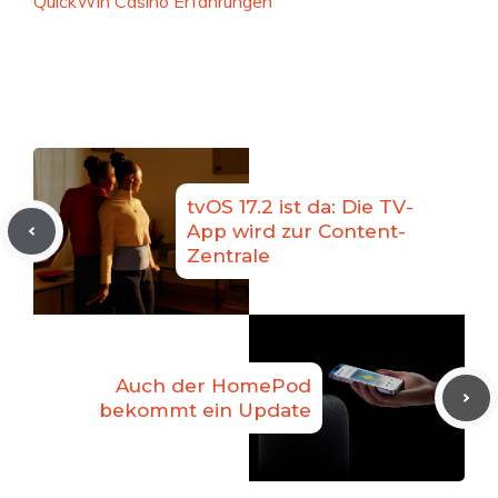
QuickWin Casino Erfahrungen
tvOS 17.2 ist da: Die TV-
App wird zur Content-
Zentrale
Auch der HomePod
bekommt ein Update