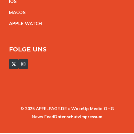
IO
S
MACO
S
APPLE WATC
H
FOLGE UNS
© 2025 APFELPAGE.DE • WakeUp Media OHG
News Feed
Datenschutz
Impressum