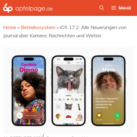
Zum
Menü
Inhalt
springen
Home
»
Betriebssystem
»
iOS 17.2: Alle Neuerungen von
Journal über Kamera, Nachrichten und Wetter