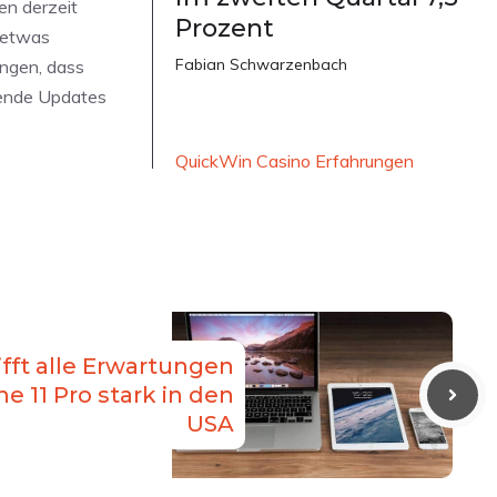
en derzeit
Prozent
r etwas
Fabian Schwarzenbach
ängen, dass
igende Updates
QuickWin Casino Erfahrungen
ifft alle Erwartungen
ne 11 Pro stark in den
USA