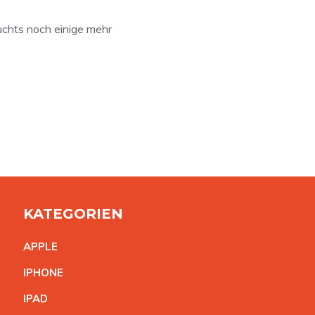
auchts noch einige mehr
KATEGORIEN
APPL
E
IPHON
E
IPA
D