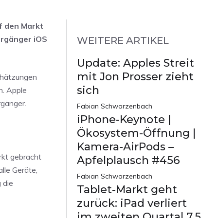
uf den Markt
orgänger iOS
WEITERE ARTIKEL
Update: Apples Streit
mit Jon Prosser zieht
schätzungen
sich
n. Apple
rgänger.
Fabian Schwarzenbach
iPhone-Keynote |
Ökosystem-Öffnung |
Kamera-AirPods –
rkt gebracht
Apfelplausch #456
lle Geräte,
Fabian Schwarzenbach
 die
Tablet-Markt geht
zurück: iPad verliert
im zweiten Quartal 7,5