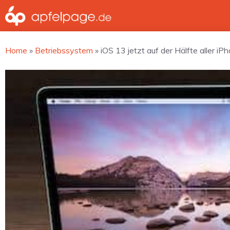
Zum
Inhalt
springen
Home
»
Betriebssystem
»
iOS 13 jetzt auf der Hälfte aller iPh