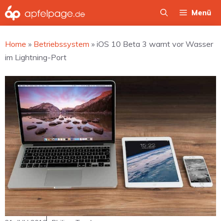
Zum
Menü
Inhalt
springen
Home
»
Betriebssystem
»
iOS 10 Beta 3 warnt vor Wasser
im Lightning-Port