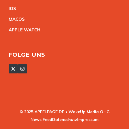
IO
S
MACO
S
APPLE WATC
H
FOLGE UNS
© 2025 APFELPAGE.DE • WakeUp Media OHG
News Feed
Datenschutz
Impressum