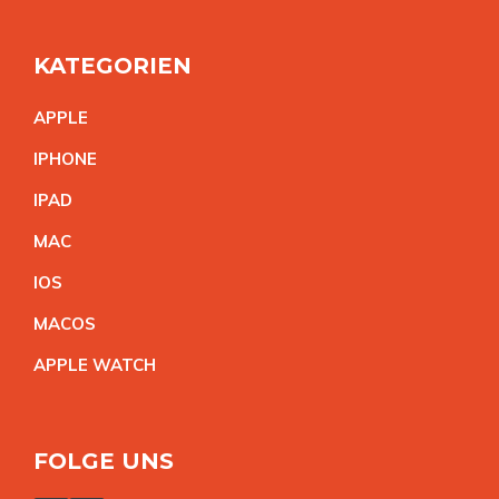
KATEGORIEN
APPL
E
IPHON
E
IPA
D
MA
C
IO
S
MACO
S
APPLE WATC
H
FOLGE UNS