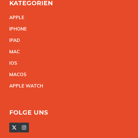
KATEGORIEN
APPL
E
IPHON
E
IPA
D
MA
C
IO
S
MACO
S
APPLE WATC
H
FOLGE UNS