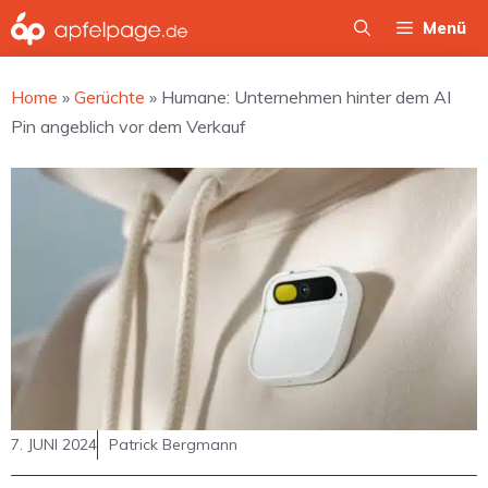
Zum
Menü
Inhalt
springen
Home
»
Gerüchte
»
Humane: Unternehmen hinter dem AI
Pin angeblich vor dem Verkauf
7. JUNI 2024
Patrick Bergmann