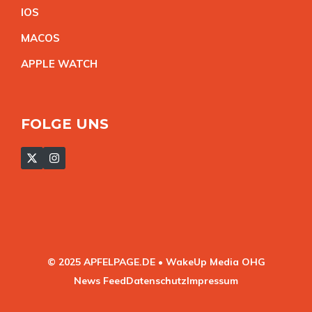
IO
S
MACO
S
APPLE WATC
H
FOLGE UNS
© 2025 APFELPAGE.DE • WakeUp Media OHG
News Feed
Datenschutz
Impressum